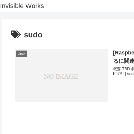
Invisible Works
sudo
[Raspb
Linux
るに関
概要 TBD 
F27P []