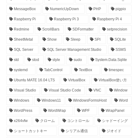
MessageBox
NumericUpDown
PHP
pigpio
Raspberry Pi
Raspberry Pi 3
Raspberry Pi 4
Redmine
ScrollBars
SDFormatter
setprecision
SheetMetal
Show
Sleep
SPI
SQLite
SQL Server
SQL Server Management Studio
SSMS
std
stod
style
sudo
System.Data.Sqlite
systemd
TabControl
TextBox
timespec
Ubuntu MATE 16.04 LTS
VirtualBox
VirtualBox使い方
Visual Studio
Visual Studio Code
VNC
Window
Windows
Windows11
WindowsFormsHost
Word
WordPress
WordWrap
WPF
WrapPanel
x264vfw
クローム
コントロール
シャドーイング
ショートカットキー
シリアル通信
ジオイド