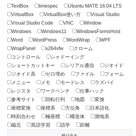
TextBox
timespec
Ubuntu MATE 16.04 LTS
VirtualBox
VirtualBox使い方
Visual Studio
Visual Studio Code
VNC
Window
Windows
Windows11
WindowsFormsHost
Word
WordPress
WordWrap
WPF
WrapPanel
x264vfw
クローム
コントロール
シャドーイング
ショートカットキー
シリアル通信
ジオイド
ジオイド高
ゼロ埋め
ファイル
フォーム
メニュー
メモ
モードレス
ラズパイ
レジスタ
ワークベンチ
仕事ハック
参考サイト
回転行列
地図
変換
座標変換
座標系
方位角
日本語化
時刻合わせ
極座標
構造体
測地系
磁北
英語学習
語学
距離