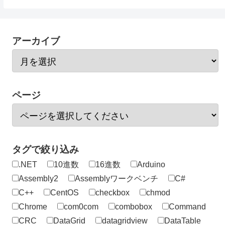
アーカイブ
ページ
タグで絞り込み
.NET
10進数
16進数
Arduino
Assembly2
Assemblyワークベンチ
C#
C++
CentOS
checkbox
chmod
Chrome
com0com
combobox
Command
CRC
DataGrid
datagridview
DataTable