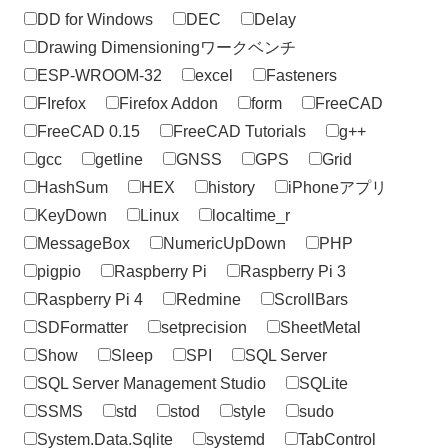
DD for Windows
DEC
Delay
Drawing Dimensioningワークベンチ
ESP-WROOM-32
excel
Fasteners
FIrefox
Firefox Addon
form
FreeCAD
FreeCAD 0.15
FreeCAD Tutorials
g++
gcc
getline
GNSS
GPS
Grid
HashSum
HEX
history
iPhoneアプリ
KeyDown
Linux
localtime_r
MessageBox
NumericUpDown
PHP
pigpio
Raspberry Pi
Raspberry Pi 3
Raspberry Pi 4
Redmine
ScrollBars
SDFormatter
setprecision
SheetMetal
Show
Sleep
SPI
SQL Server
SQL Server Management Studio
SQLite
SSMS
std
stod
style
sudo
System.Data.Sqlite
systemd
TabControl