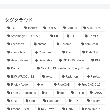
タグクラウド
.NET
10進数
16進数
Arduino
Assembly2
Assemblyワークベンチ
C#
C++
CentOS
checkbox
chmod
Chrome
com0com
combobox
Command
CRC
DataGrid
datagridview
DataTable
DD for Windows
DEC
Delay
Drawing Dimensioningワークベンチ
ESP-WROOM-32
excel
Fasteners
FIrefox
Firefox Addon
form
FreeCAD
FreeCAD 0.15
FreeCAD Tutorials
g++
gcc
getline
GNSS
GPS
Grid
HashSum
HEX
history
iPhoneアプリ
KeyDown
Linux
localtime_r