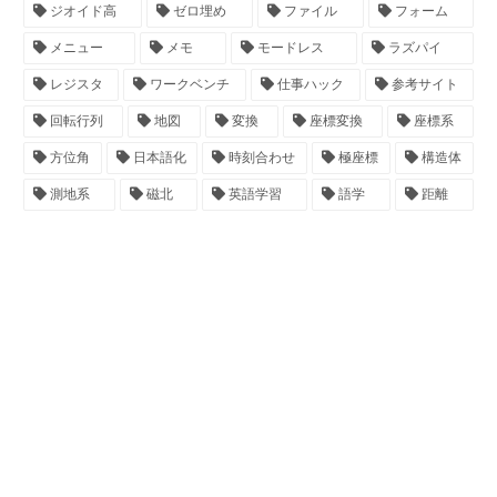
ジオイド高
ゼロ埋め
ファイル
フォーム
メニュー
メモ
モードレス
ラズパイ
レジスタ
ワークベンチ
仕事ハック
参考サイト
回転行列
地図
変換
座標変換
座標系
方位角
日本語化
時刻合わせ
極座標
構造体
測地系
磁北
英語学習
語学
距離