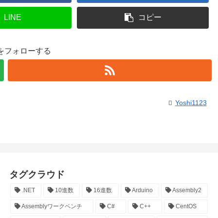
LINE
コピー
23をフォローする
Yoshi1123
タグクラウド
.NET
10進数
16進数
Arduino
Assembly2
Assemblyワークベンチ
C#
C++
CentOS