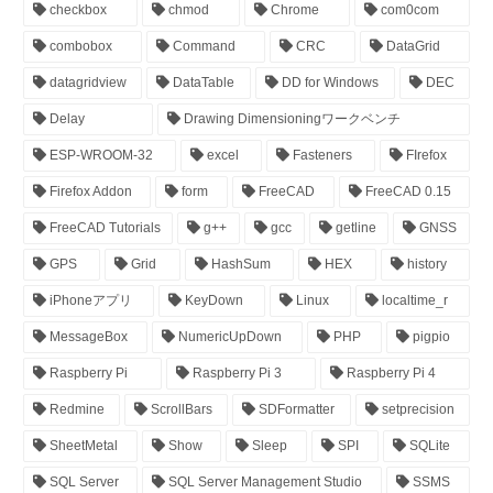
checkbox
chmod
Chrome
com0com
combobox
Command
CRC
DataGrid
datagridview
DataTable
DD for Windows
DEC
Delay
Drawing Dimensioningワークベンチ
ESP-WROOM-32
excel
Fasteners
FIrefox
Firefox Addon
form
FreeCAD
FreeCAD 0.15
FreeCAD Tutorials
g++
gcc
getline
GNSS
GPS
Grid
HashSum
HEX
history
iPhoneアプリ
KeyDown
Linux
localtime_r
MessageBox
NumericUpDown
PHP
pigpio
Raspberry Pi
Raspberry Pi 3
Raspberry Pi 4
Redmine
ScrollBars
SDFormatter
setprecision
SheetMetal
Show
Sleep
SPI
SQLite
SQL Server
SQL Server Management Studio
SSMS