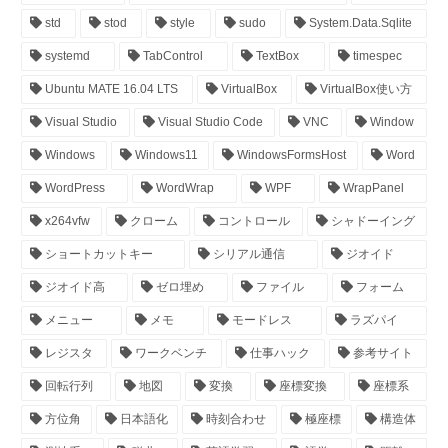
std
stod
style
sudo
System.Data.Sqlite
systemd
TabControl
TextBox
timespec
Ubuntu MATE 16.04 LTS
VirtualBox
VirtualBox使い方
Visual Studio
Visual Studio Code
VNC
Window
Windows
Windows11
WindowsFormsHost
Word
WordPress
WordWrap
WPF
WrapPanel
x264vfw
クローム
コントロール
シャドーイング
ショートカットキー
シリアル通信
ジオイド
ジオイド高
ゼロ埋め
ファイル
フォーム
メニュー
メモ
モードレス
ラズパイ
レジスタ
ワークベンチ
仕事ハック
参考サイト
回転行列
地図
変換
座標変換
座標系
方位角
日本語化
時刻合わせ
極座標
構造体