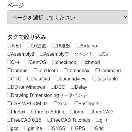
ページ
タグで絞り込み
.NET
10進数
16進数
Arduino
Assembly2
Assemblyワークベンチ
C#
C++
CentOS
checkbox
chmod
Chrome
com0com
combobox
Command
CRC
DataGrid
datagridview
DataTable
DD for Windows
DEC
Delay
Drawing Dimensioningワークベンチ
ESP-WROOM-32
excel
Fasteners
FIrefox
Firefox Addon
form
FreeCAD
FreeCAD 0.15
FreeCAD Tutorials
g++
gcc
getline
GNSS
GPS
Grid