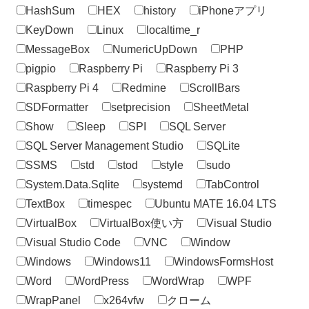
HashSum
HEX
history
iPhoneアプリ
KeyDown
Linux
localtime_r
MessageBox
NumericUpDown
PHP
pigpio
Raspberry Pi
Raspberry Pi 3
Raspberry Pi 4
Redmine
ScrollBars
SDFormatter
setprecision
SheetMetal
Show
Sleep
SPI
SQL Server
SQL Server Management Studio
SQLite
SSMS
std
stod
style
sudo
System.Data.Sqlite
systemd
TabControl
TextBox
timespec
Ubuntu MATE 16.04 LTS
VirtualBox
VirtualBox使い方
Visual Studio
Visual Studio Code
VNC
Window
Windows
Windows11
WindowsFormsHost
Word
WordPress
WordWrap
WPF
WrapPanel
x264vfw
クローム