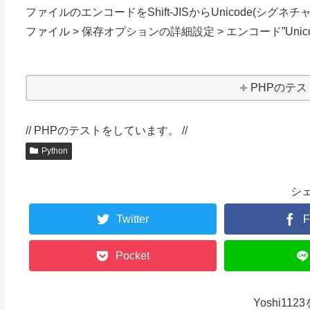
ファイルのエンコードをShift-JISからUnicode(シグ
ファイル > 保存オプションの詳細設定 > エンコード”Unico
PHPのテ
// PHPのテストをしています。 //
Python
シ
Twitter
F
Pocket
Yoshi11