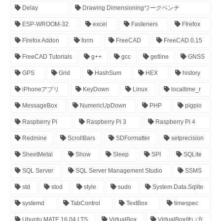
Delay
Drawing Dimensioningワークベンチ
ESP-WROOM-32
excel
Fasteners
FIrefox
Firefox Addon
form
FreeCAD
FreeCAD 0.15
FreeCAD Tutorials
g++
gcc
getline
GNSS
GPS
Grid
HashSum
HEX
history
iPhoneアプリ
KeyDown
Linux
localtime_r
MessageBox
NumericUpDown
PHP
pigpio
Raspberry Pi
Raspberry Pi 3
Raspberry Pi 4
Redmine
ScrollBars
SDFormatter
setprecision
SheetMetal
Show
Sleep
SPI
SQLite
SQL Server
SQL Server Management Studio
SSMS
std
stod
style
sudo
System.Data.Sqlite
systemd
TabControl
TextBox
timespec
Ubuntu MATE 16.04 LTS
VirtualBox
VirtualBox使い方