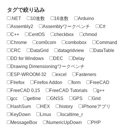
タグで絞り込み
.NET
10進数
16進数
Arduino
Assembly2
Assemblyワークベンチ
C#
C++
CentOS
checkbox
chmod
Chrome
com0com
combobox
Command
CRC
DataGrid
datagridview
DataTable
DD for Windows
DEC
Delay
Drawing Dimensioningワークベンチ
ESP-WROOM-32
excel
Fasteners
FIrefox
Firefox Addon
form
FreeCAD
FreeCAD 0.15
FreeCAD Tutorials
g++
gcc
getline
GNSS
GPS
Grid
HashSum
HEX
history
iPhoneアプリ
KeyDown
Linux
localtime_r
MessageBox
NumericUpDown
PHP