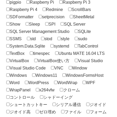
pigpio
Raspberry Pi
Raspberry Pi 3
Raspberry Pi 4
Redmine
ScrollBars
SDFormatter
setprecision
SheetMetal
Show
Sleep
SPI
SQL Server
SQL Server Management Studio
SQLite
SSMS
std
stod
style
sudo
System.Data.Sqlite
systemd
TabControl
TextBox
timespec
Ubuntu MATE 16.04 LTS
VirtualBox
VirtualBox使い方
Visual Studio
Visual Studio Code
VNC
Window
Windows
Windows11
WindowsFormsHost
Word
WordPress
WordWrap
WPF
WrapPanel
x264vfw
クローム
コントロール
シャドーイング
ショートカットキー
シリアル通信
ジオイド
ジオイド高
ゼロ埋め
ファイル
フォーム