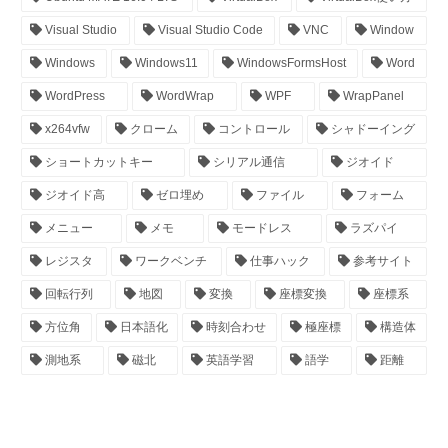
Visual Studio
Visual Studio Code
VNC
Window
Windows
Windows11
WindowsFormsHost
Word
WordPress
WordWrap
WPF
WrapPanel
x264vfw
クローム
コントロール
シャドーイング
ショートカットキー
シリアル通信
ジオイド
ジオイド高
ゼロ埋め
ファイル
フォーム
メニュー
メモ
モードレス
ラズパイ
レジスタ
ワークベンチ
仕事ハック
参考サイト
回転行列
地図
変換
座標変換
座標系
方位角
日本語化
時刻合わせ
極座標
構造体
測地系
磁北
英語学習
語学
距離