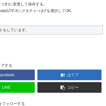
ネチャつき)に変更して保存する。
de(UTF-8シグネチャつき)”を選択してOK.
ストをしています。
ェアする
acebook
はてブ
LINE
コピー
23をフォローする