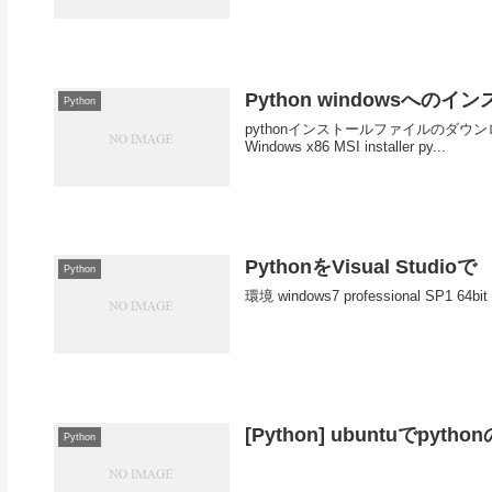
Python windowsへ
Python
pythonインストールファイルのダウンロード Python
Windows x86 MSI installer py...
PythonをVisual Studioで
Python
環境 windows7 professional SP1 64bi
[Python] ubuntuでp
Python