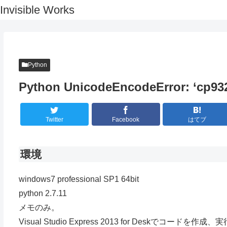
Invisible Works
Python
Python UnicodeEncodeError: ‘cp932
Twitter
Facebook
はてブ
環境
windows7 professional SP1 64bit
python 2.7.11
メモのみ。
Visual Studio Express 2013 for Deskでコードを作