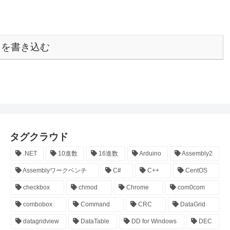
トを書き込む
タグクラウド
.NET
10進数
16進数
Arduino
Assembly2
Assemblyワークベンチ
C#
C++
CentOS
checkbox
chmod
Chrome
com0com
combobox
Command
CRC
DataGrid
datagridview
DataTable
DD for Windows
DEC