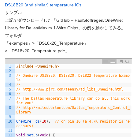
DS18B20 (and similar) temperature ICs
サンプル
上記でダウンロードした「GitHub – PaulStoffregen/OneWire:
Library for Dallas/Maxim 1-Wire Chips」の例を動かしてみる。
フォルダ:
「examples」>「DS18x20_Temperature」
>「DS18x20_Temperature.pde」
C#
1
#include <OneWire.h>
2
3
// OneWire DS18S20, DS18B20, DS1822 Temperature Examp
le
4
//
5
// http://www.pjrc.com/teensy/td_libs_OneWire.html
6
//
7
// The DallasTemperature library can do all this work 
for you!
8
// http://milesburton.com/Dallas_Temperature_Control_
Library
9
10
OneWire  
ds
(
10
)
;
// on pin 10 (a 4.7K resistor is ne
cessary)
11
12
void
setup
(
void
)
{