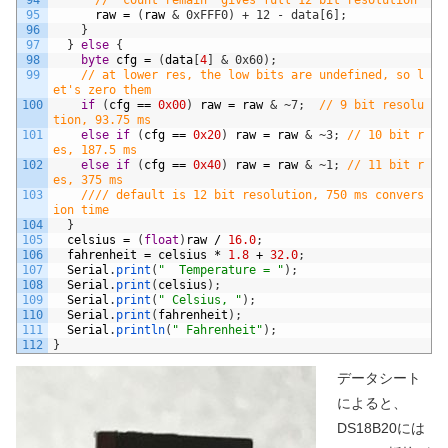
94
// "count remain" gives full 12 bit resolution
95
raw
=
(
raw
& 0xFFF0) + 12 - data[6];
96
}
97
}
else
{
98
byte
cfg
=
(
data
[
4
]
& 0x60);
99
// at lower res, the low bits are undefined, so l
et's zero them
100
if
(
cfg
==
0x00
)
raw
=
raw
& ~7;
// 9 bit resolu
tion, 93.75 ms
101
else
if
(
cfg
==
0x20
)
raw
=
raw
& ~3;
// 10 bit r
es, 187.5 ms
102
else
if
(
cfg
==
0x40
)
raw
=
raw
& ~1;
// 11 bit r
es, 375 ms
103
//// default is 12 bit resolution, 750 ms convers
ion time
104
}
105
celsius
=
(
float
)
raw
/
16.0
;
106
fahrenheit
=
celsius
*
1.8
+
32.0
;
107
Serial
.
print
(
"  Temperature = "
)
;
108
Serial
.
print
(
celsius
)
;
109
Serial
.
print
(
" Celsius, "
)
;
110
Serial
.
print
(
fahrenheit
)
;
111
Serial
.
println
(
" Fahrenheit"
)
;
112
}
データシート
によると、
DS18B20には