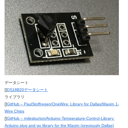
データシート
[]
DS18B20データシート
ライブラリ
[]
GitHub – PaulStoffregen/OneWire: Library for Dallas/Maxim 1-
Wire Chips
[]
GitHub – milesburton/Arduino-Temperature-Control-Library:
Arduino plug and go library for the Maxim (previously Dallas)