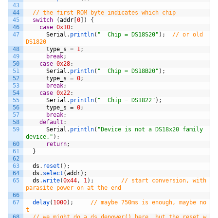
43
44
// the first ROM byte indicates which chip
45
switch
(
addr
[
0
]
)
{
46
case
0x10
:
47
Serial
.
println
(
"  Chip = DS18S20"
)
;
// or old 
DS1820
48
type_s
=
1
;
49
break
;
50
case
0x28
:
51
Serial
.
println
(
"  Chip = DS18B20"
)
;
52
type_s
=
0
;
53
break
;
54
case
0x22
:
55
Serial
.
println
(
"  Chip = DS1822"
)
;
56
type_s
=
0
;
57
break
;
58
default
:
59
Serial
.
println
(
"Device is not a DS18x20 family 
device."
)
;
60
return
;
61
}
62
63
ds
.
reset
(
)
;
64
ds
.
select
(
addr
)
;
65
ds
.
write
(
0x44
,
1
)
;
// start conversion, with 
parasite power on at the end
66
67
delay
(
1000
)
;
// maybe 750ms is enough, maybe no
t
68
// we might do a ds.depower() here, but the reset w