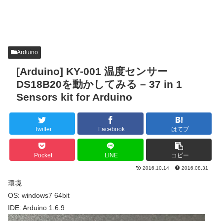
Arduino
[Arduino] KY-001 温度センサー
DS18B20を動かしてみる – 37 in 1
Sensors kit for Arduino
Twitter
Facebook
はてブ
Pocket
LINE
コピー
2016.10.14
2016.08.31
環境
OS: windows7 64bit
IDE: Arduino 1.6.9