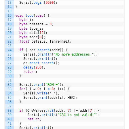
13
Serial
.
begin
(
9600
)
;
14
}
15
16
void
loop
(
void
)
{
17
byte
i
;
18
byte
present
=
0
;
19
byte
type_s
;
20
byte
data
[
12
]
;
21
byte
addr
[
8
]
;
22
float
celsius
,
fahrenheit
;
23
24
if
(
!
ds
.
search
(
addr
)
)
{
25
Serial
.
println
(
"No more addresses."
)
;
26
Serial
.
println
(
)
;
27
ds
.
reset_search
(
)
;
28
delay
(
250
)
;
29
return
;
30
}
31
32
Serial
.
print
(
"ROM ="
)
;
33
for
(
i
=
0
;
i
<
8
;
i
++
)
{
34
Serial
.
write
(
' '
)
;
35
Serial
.
print
(
addr
[
i
]
,
HEX
)
;
36
}
37
38
if
(
OneWire
:
:
crc8
(
addr
,
7
)
!
=
addr
[
7
]
)
{
39
Serial
.
println
(
"CRC is not valid!"
)
;
40
return
;
41
}
42
Serial
.
println
(
)
;