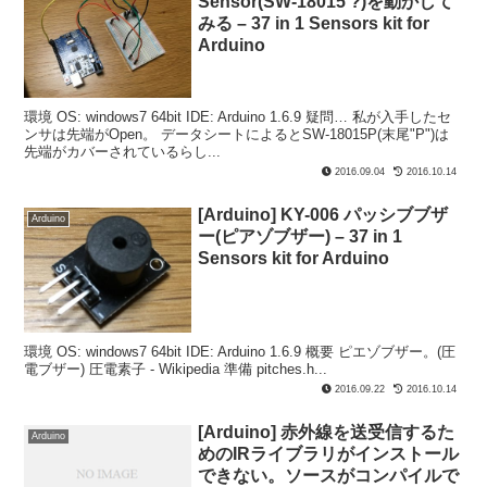
Sensor(SW-18015 ?)を動かして
みる – 37 in 1 Sensors kit for
Arduino
環境 OS: windows7 64bit IDE: Arduino 1.6.9 疑問… 私が入手したセ
ンサは先端がOpen。 データシートによるとSW-18015P(末尾"P")は
先端がカバーされているらし...
2016.09.04
2016.10.14
[Arduino] KY-006 パッシブブザ
Arduino
ー(ピアゾブザー) – 37 in 1
Sensors kit for Arduino
環境 OS: windows7 64bit IDE: Arduino 1.6.9 概要 ピエゾブザー。(圧
電ブザー) 圧電素子 - Wikipedia 準備 pitches.h...
2016.09.22
2016.10.14
[Arduino] 赤外線を送受信するた
Arduino
めのIRライブラリがインストール
できない。ソースがコンパイルで