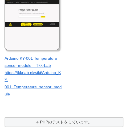
Arduino KY-001 Temperature
sensor module – TkkrLab
https://tkkrlab.nl/wiki/Arduino_K
Y-
001_Temperature_sensor_mod
ule
PHPのテストをしています。