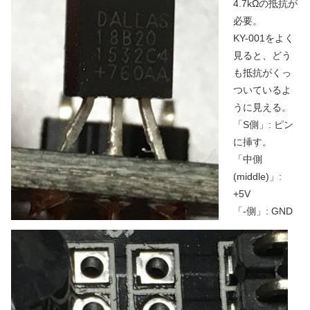
4.7kΩの抵抗が
必要。
KY-001をよく
見ると、どう
も抵抗がくっ
ついているよ
うに見える。
「S側」: ピン
に挿す。
「中側
(middle)」:
+5V
「-側」: GND