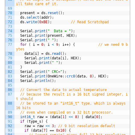
ill take care of it.
69
70
present
=
ds
.
reset
(
)
;
71
ds
.
select
(
addr
)
;
72
ds
.
write
(
0xBE
)
;
// Read Scratchpad
73
74
Serial
.
print
(
"  Data = "
)
;
75
Serial
.
print
(
present
,
HEX
)
;
76
Serial
.
print
(
" "
)
;
77
for
(
i
=
0
;
i
<
9
;
i
++
)
{
// we need 9 b
ytes
78
data
[
i
]
=
ds
.
read
(
)
;
79
Serial
.
print
(
data
[
i
]
,
HEX
)
;
80
Serial
.
print
(
" "
)
;
81
}
82
Serial
.
print
(
" CRC="
)
;
83
Serial
.
print
(
OneWire
:
:
crc8
(
data
,
8
)
,
HEX
)
;
84
Serial
.
println
(
)
;
85
86
// Convert the data to actual temperature
87
// because the result is a 16 bit signed integer, i
t should
88
// be stored to an "int16_t" type, which is always 
16 bits
89
// even when compiled on a 32 bit processor.
90
int16_t 
raw
=
(
data
[
1
]
<
<
8
)
|
data
[
0
]
;
91
if
(
type_s
)
{
92
raw
=
raw
<
<
3
;
// 9 bit resolution default
93
if
(
data
[
7
]
==
0x10
)
{