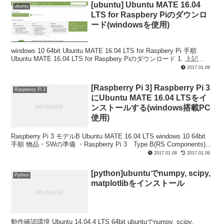
[ubuntu] Ubuntu MATE 16.04
ubuntu
LTS for Raspbery Piのダウンロ
ード(windowsを使用)
windows 10 64bit Ubuntu MATE 16.04 LTS for Raspbery Pi 手順
Ubuntu MATE 16.04 LTS for Raspbery Piのダウンロード 1. 上記...
2017.01.09
[Raspberry Pi 3] Raspberry Pi 3
Raspberry Pi 3
にUbuntu MATE 16.04 LTSをイ
ンストールする(windows搭載PC
使用)
Raspberry Pi 3 モデルB Ubuntu MATE 16.04 LTS windows 10 64bit
手順 物品・SWの準備 ・Raspberry Pi 3 Type B(RS Components)...
2017.01.08
2017.01.09
[python]ubuntuでnumpy, scipy,
Python
matplotlibをインストール
動作確認環境 Ubuntu 14.04.4 LTS 64bit ubuntuでnumpy, scipy,