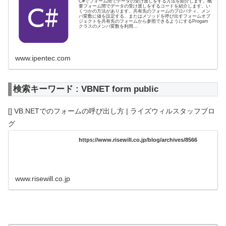
C#でフォーム間でデータの受け渡しをする方法を紹介します。概
要フォーム間でデータの受け渡しをするコードを紹介します。い
くつかの方法があります。共有先のフォームのプロパティ、メン
バ変数に値を設定する、またはメソッドを呼び出すフォームオブ
ジェクトを共有先のフォームから参照できるようにするProgam
クラスのメンバ変数を利用...
www.ipentec.com
検索キーワード : VBNET form public
[] VB.NETでのフォームの呼び出し方 | ライズウィルスタッフブロ
グ
https://www.risewill.co.jp/blog/archives/8566
www.risewill.co.jp