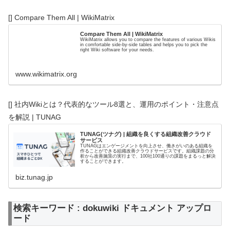
[] Compare Them All | WikiMatrix
Compare Them All | WikiMatrix
WikiMatrix allows you to compare the features of various Wikis
in comfortable side-by-side tables and helps you to pick the
right Wiki software for your needs.
www.wikimatrix.org
[] 社内Wikiとは？代表的なツール8選と、運用のポイント・注意点
を解説 | TUNAG
TUNAG(ツナグ) | 組織を良くする組織改善クラウド
サービス
TUNAGはエンゲージメントを向上させ、働きがいのある組織を
作ることができる組織改善クラウドサービスです。組織課題の分
析から改善施策の実行まで、100社100通りの課題をまるっと解決
することができます。
biz.tunag.jp
検索キーワード : dokuwiki ドキュメント アップロ
ード