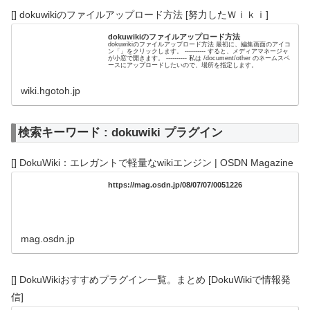
[] dokuwikiのファイルアップロード方法 [努力したＷｉｋｉ]
dokuwikiのファイルアップロード方法
dokuwikiのファイルアップロード方法 最初に、編集画面のアイコ
ン「」をクリックします。 ---------- すると、メディアマネージャ
が小窓で開きます。 ---------- 私は /document/other のネームスペ
ースにアップロードしたいので、場所を指定します。
wiki.hgotoh.jp
検索キーワード : dokuwiki プラグイン
[] DokuWiki：エレガントで軽量なwikiエンジン | OSDN Magazine
https://mag.osdn.jp/08/07/07/0051226
mag.osdn.jp
[] DokuWikiおすすめプラグイン一覧。まとめ [DokuWikiで情報発
信]