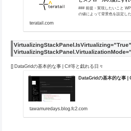
### 前提・実現したいこと WPF
の値によって背景色を設定したく
teratail.com
VirtualizingStackPanel.IsVirtualizing=”True
VirtualizingStackPanel.VirtualizationMode
[] DataGridの基本的な事 | C#等と戯れる日々
DataGridの基本的な事 
tawamuredays.blog.fc2.com