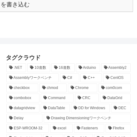
トを書き込む
タグクラウド
.NET
10進数
16進数
Arduino
Assembly2
Assemblyワークベンチ
C#
C++
CentOS
checkbox
chmod
Chrome
com0com
combobox
Command
CRC
DataGrid
datagridview
DataTable
DD for Windows
DEC
Delay
Drawing Dimensioningワークベンチ
ESP-WROOM-32
excel
Fasteners
FIrefox