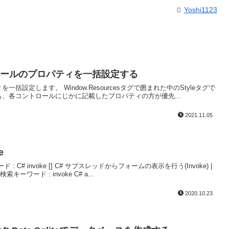
Yoshi1123
でコントロールのプロパティを一括設定する
一括設定します。 Window.Resourcesタグで囲まれた中のStyleタグで
りも、各コントロールにじかに記載したプロパティの方が優先...
2021.11.05
e
 C# invoke [] C# サブスレッドからフォームの表示を行う(Invoke) |
ード : invoke C# a...
2020.10.23