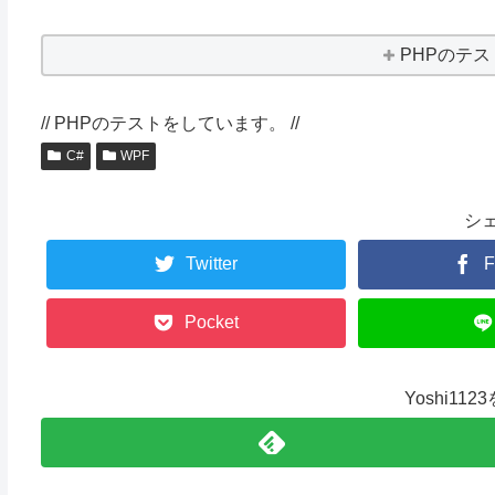
PHPのテ
// PHPのテストをしています。 //
C#
WPF
シ
Twitter
F
Pocket
Yoshi11