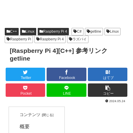
C++
Linux
Raspberry Pi 4
C#
getline
Linux
Raspberry Pi
Raspberry Pi 4
ラズパイ
[Raspberry Pi 4][C++] 参考リンク
getline
Twitter
Facebook
はてブ
Pocket
LINE
コピー
2024.05.24
コンテンツ
概要