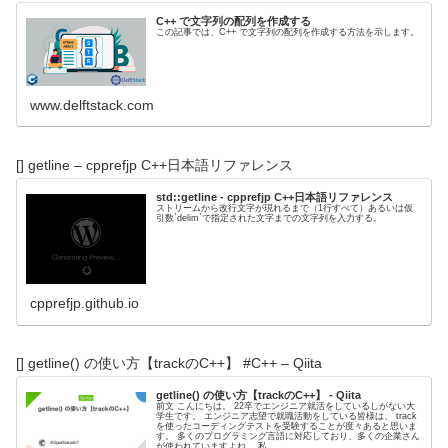
C++ で文字列の配列を作成する
この記事では、C++ で文字列の配列を作成する方法を示します。
www.delftstack.com
[] getline – cpprefjp C++日本語リファレンス
std::getline - cpprefjp C++日本語リファレンス
ストリームから改行文字が現れるまで（1行すべて）あるいは仮
引数`delim`で指定された文字までの文字列を入力する。
cpprefjp.github.io
[] getline() の使い方【trackのC++】 #C++ – Qiita
getline() の使い方【trackのC++】 - Qiita
前文 こんにちは。 22卒でエンジニア就活をしているしがない大
学生です。 エンジニア志望で就職活動をしている皆様は、 track
を使ったコーディングテストを受験することが度々あると思いま
す。 多くのプログラミング言語に対応しており、多くの企業さん
が使われていますよね。 私...