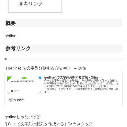
参考リンク
概要
getline
参考リンク
[] getline()で文字列分割する方法 #C++ – Qiita
getline()で文字列分割する方法 - Qiita
C++で文字列を分割する場合は，find系統の関数を使って自作の
split関数を実装することが一般的なのかと思います． 今回は，も
っと簡単に文字列分割する方法を紹介します． ずばり，
「getline()」を使います． この関数は元々「getline(cin, str)」の
よ...
qiita.com
getlineじゃないけど
[] C++ で文字列の配列を作成する | Delft スタック