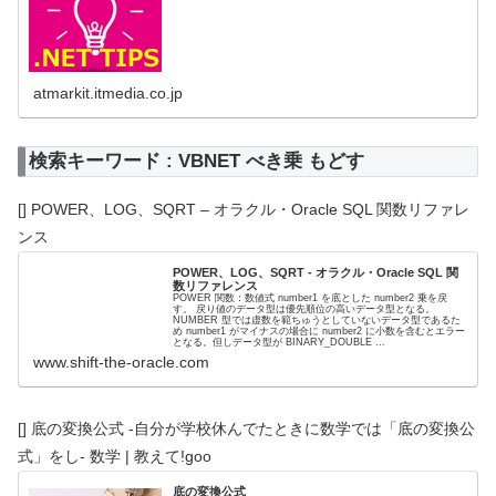
atmarkit.itmedia.co.jp
検索キーワード : VBNET べき乗 もどす
[] POWER、LOG、SQRT – オラクル・Oracle SQL 関数リファレ
ンス
POWER、LOG、SQRT - オラクル・Oracle SQL 関
数リファレンス
POWER 関数：数値式 number1 を底とした number2 乗を戻
す。 戻り値のデータ型は優先順位の高いデータ型となる。
NUMBER 型では虚数を範ちゅうとしていないデータ型であるた
め number1 がマイナスの場合に number2 に小数を含むとエラー
となる。但しデータ型が BINARY_DOUBLE ...
www.shift-the-oracle.com
[] 底の変換公式 -自分が学校休んでたときに数学では「底の変換公
式」をし- 数学 | 教えて!goo
底の変換公式