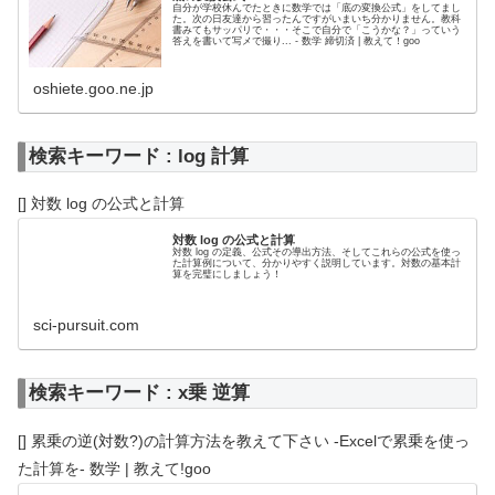
自分が学校休んでたときに数学では「底の変換公式」をしてまし
た。次の日友達から習ったんですがいまいち分かりません。教科
書みてもサッパリで・・・そこで自分で「こうかな？」っていう
答えを書いて写メで撮り... - 数学 締切済 | 教えて！goo
oshiete.goo.ne.jp
検索キーワード : log 計算
[] 対数 log の公式と計算
対数 log の公式と計算
対数 log の定義、公式その導出方法、そしてこれらの公式を使っ
た計算例について、分かりやすく説明しています。対数の基本計
算を完璧にしましょう！
sci-pursuit.com
検索キーワード : x乗 逆算
[] 累乗の逆(対数?)の計算方法を教えて下さい -Excelで累乗を使っ
た計算を- 数学 | 教えて!goo