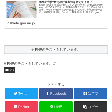
累乗の逆(対数?)の計算方法を教えて下さい
Excelで累乗を使った計算をしているのですが、計算方法が分か
らないので教えて下さい。累乗の計算で次のような式があるとし
ます。 y=3^x y=81の時のxの値は、x=LOG(81,3)=4と分かりま
す。 (LOG(数値,底) はExcel... - 数学 解決済 | 教えて！goo
oshiete.goo.ne.jp
PHPのテストをしています。
// PHPのテストをしています。 //
VB
シェアする
Twitter
Facebook
はてブ
Pocket
LINE
コピー