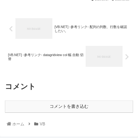
[VB.NET] -参考リンク- 配列の列数、行数を確認
したい。
[VB.NET] -参考リンク- datagridview col 幅 自動 切
替
コメント
コメントを書き込む
ホーム
VB