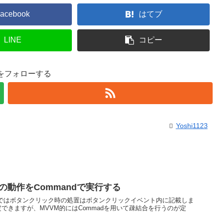
acebook
はてブ
LINE
コピー
23をフォローする
Yoshi1123
リックの動作をCommandで実行する
ーションではボタンクリック時の処置はボタンクリックイベント内に記載しま
定できますが、MVVM的にはCommadを用いて疎結合を行うのが定