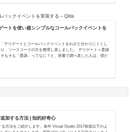
ールバックイベントを実装する – Qiita
 C#でデリゲートを使い超シンプルなコールバックイベントを
ントから「デリゲートとコールバックイベントをわざと分かりにくくし
り、ソースコードの方を整理し直しました。 デリゲート＝委譲
、そもそも「委譲」ってなに？と、辞書で調べ直した人は、僕だ
追加する方法 | 知的好奇心
法をご紹介します。条件 Visual Studio 2017前提以下のよ