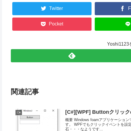
Twitter
F
Pocket
Yoshi11
関連記事
[C#][WPF] Buttonク
C#
概要 Windows foamアプリケ
す。 WPFでもクリックイベントを設
石・・・なようです...