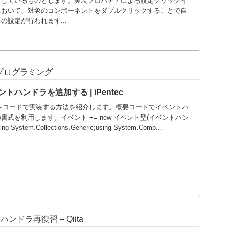
置しているものとします。実装プロパティによる設定クリックイ
において、対象のコンポーネントをダブルクリックすることで自
設定が行われます...
#プログラミング
ハンドラを追加する | iPentec
をコードで実装する方法を紹介します。概要コードでイベントハ
式を利用します。イベント += new イベント型(イベントハン
System.Collections.Generic;using System.Comp...
ドラ再復習 – Qiita