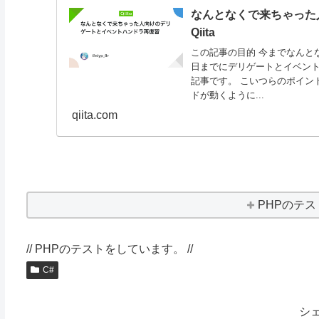
なんとなくで来ちゃった
Qiita
この記事の目的 今までなんと
日までにデリゲートとイベン
記事です。 こいつらのポイン
ドが動くように...
qiita.com
PHPのテ
// PHPのテストをしています。 //
C#
シ