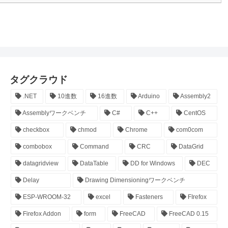
タグクラウド
.NET
10進数
16進数
Arduino
Assembly2
Assemblyワークベンチ
C#
C++
CentOS
checkbox
chmod
Chrome
com0com
combobox
Command
CRC
DataGrid
datagridview
DataTable
DD for Windows
DEC
Delay
Drawing Dimensioningワークベンチ
ESP-WROOM-32
excel
Fasteners
FIrefox
Firefox Addon
form
FreeCAD
FreeCAD 0.15