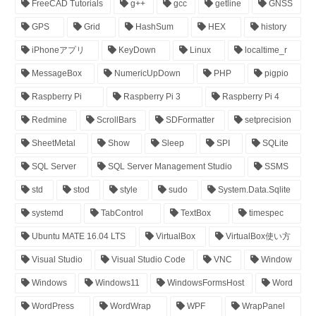
FreeCAD Tutorials
g++
gcc
getline
GNSS
GPS
Grid
HashSum
HEX
history
iPhoneアプリ
KeyDown
Linux
localtime_r
MessageBox
NumericUpDown
PHP
pigpio
Raspberry Pi
Raspberry Pi 3
Raspberry Pi 4
Redmine
ScrollBars
SDFormatter
setprecision
SheetMetal
Show
Sleep
SPI
SQLite
SQL Server
SQL Server Management Studio
SSMS
std
stod
style
sudo
System.Data.Sqlite
systemd
TabControl
TextBox
timespec
Ubuntu MATE 16.04 LTS
VirtualBox
VirtualBox使い方
Visual Studio
Visual Studio Code
VNC
Window
Windows
Windows11
WindowsFormsHost
Word
WordPress
WordWrap
WPF
WrapPanel