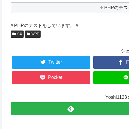
PHPのテ
// PHPのテストをしています。 //
C#
WPF
シ
Twitter
F
Pocket
Yoshi11