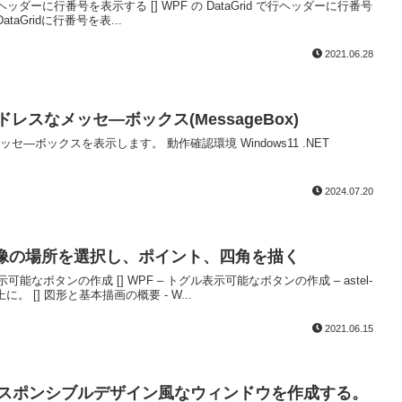
ヘッダーに行番号を表示する [] WPF の DataGrid で行ヘッダーに行番号
F DataGridに行番号を表...
2021.06.28
ドレスなメッセ―ボックス(MessageBox)
―ボックスを表示します。 動作確認環境 Windows11 .NET
2024.07.20
ク- 画像の場所を選択し、ポイント、四角を描く
可能なボタンの作成 [] WPF – トグル表示可能なボタンの作成 – astel-
に。 [] 図形と基本描画の概要 - W...
2021.06.15
anelでレスポンシブルデザイン風なウィンドウを作成する。