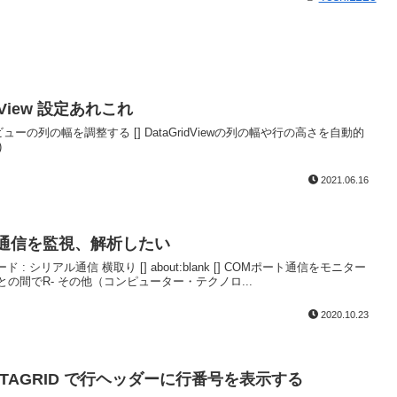
idView 設定あれこれ
ーの列の幅を調整する [] DataGridViewの列の幅や行の高さを自動的
)
2021.06.16
アル通信を監視、解析したい
 シリアル通信 横取り [] about:blank [] COMポート通信をモニター
との間でR- その他（コンピューター・テクノロ...
2020.10.23
- DATAGRID で行ヘッダーに行番号を表示する