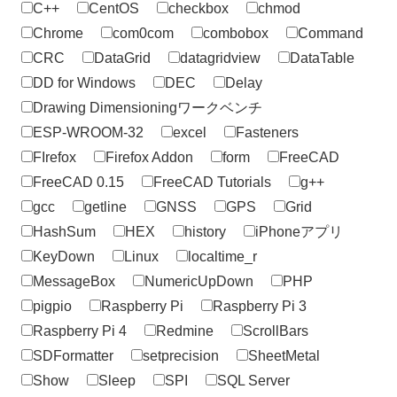
C++
CentOS
checkbox
chmod
Chrome
com0com
combobox
Command
CRC
DataGrid
datagridview
DataTable
DD for Windows
DEC
Delay
Drawing Dimensioningワークベンチ
ESP-WROOM-32
excel
Fasteners
FIrefox
Firefox Addon
form
FreeCAD
FreeCAD 0.15
FreeCAD Tutorials
g++
gcc
getline
GNSS
GPS
Grid
HashSum
HEX
history
iPhoneアプリ
KeyDown
Linux
localtime_r
MessageBox
NumericUpDown
PHP
pigpio
Raspberry Pi
Raspberry Pi 3
Raspberry Pi 4
Redmine
ScrollBars
SDFormatter
setprecision
SheetMetal
Show
Sleep
SPI
SQL Server