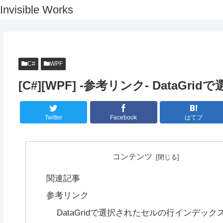
Invisible Works
C#
WPF
[C#][WPF] -参考リンク- Data
Twitter
Facebook
はてブ
コンテンツ
関連記事
参考リンク
DataGridで選択されたセルの行インデック