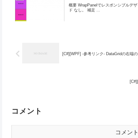
概要 WrapPanelでレスポンシブル
ド なし。 補足 ...
[C#][WPF] -参考リンク- DataGrid
[C#
コメント
コメン