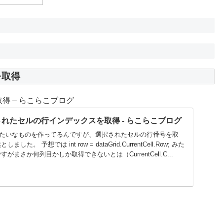
を取得
取得 – らこらこブログ
選択されたセルの行インデックスを取得 - らこらこブログ
elの表みたいなものを作ってるんですが、選択されたセルの行番号を取
 予想では int row = dataGrid.CurrentCell.Row; みた
まさか何列目かしか取得できないとは（CurrentCell.C...