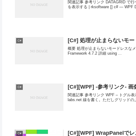
関連記事 参考リンク DATAGRID で行
を表示する | rksoftware [] c# — WP
[C#] 処理が止まらないモー
C#
概要 処理が止まらないモードレスなメッセ
Framework 4.7.2 詳細 using ...
[C#][WPF] -参考リン
C#
関連記事 参考リンク WPF – トグル表示
labs.net 線を書く。ただしグリッドの上
[C#][WPF] WrapP
C#