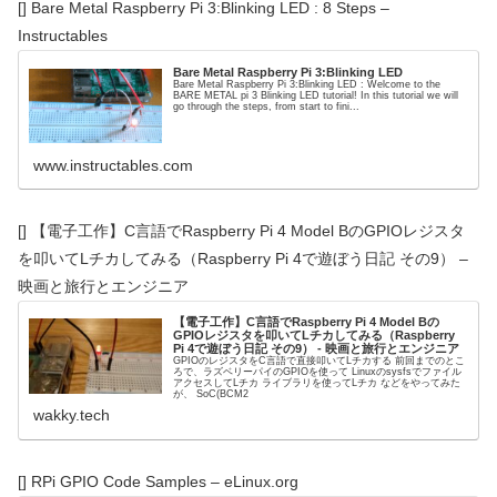
[] Bare Metal Raspberry Pi 3:Blinking LED : 8 Steps –
Instructables
Bare Metal Raspberry Pi 3:Blinking LED
Bare Metal Raspberry Pi 3:Blinking LED : Welcome to the
BARE METAL pi 3 Blinking LED tutorial! In this tutorial we will
go through the steps, from start to fini...
www.instructables.com
[] 【電子工作】C言語でRaspberry Pi 4 Model BのGPIOレジスタ
を叩いてLチカしてみる（Raspberry Pi 4で遊ぼう日記 その9） –
映画と旅行とエンジニア
【電子工作】C言語でRaspberry Pi 4 Model Bの
GPIOレジスタを叩いてLチカしてみる（Raspberry
Pi 4で遊ぼう日記 その9） - 映画と旅行とエンジニア
GPIOのレジスタをC言語で直接叩いてLチカする 前回までのとこ
ろで、ラズベリーパイのGPIOを使って Linuxのsysfsでファイル
アクセスしてLチカ ライブラリを使ってLチカ などをやってみた
が、 SoC(BCM2
wakky.tech
[] RPi GPIO Code Samples – eLinux.org