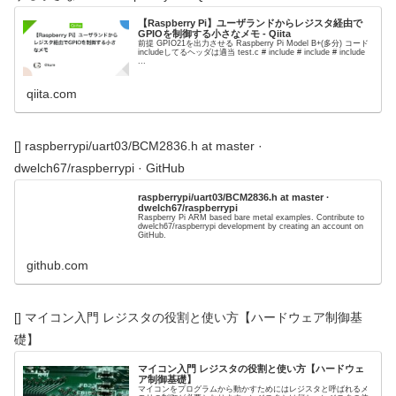
【Raspberry Pi】ユーザランドからレジスタ経由で
GPIOを制御する小さなメモ - Qiita
前提 GPIO21を出力させる Raspberry Pi Model B+(多分) コード
includeしてるヘッダは適当 test.c # include # include # include
...
qiita.com
[] raspberrypi/uart03/BCM2836.h at master ·
dwelch67/raspberrypi · GitHub
raspberrypi/uart03/BCM2836.h at master ·
dwelch67/raspberrypi
Raspberry Pi ARM based bare metal examples. Contribute to
dwelch67/raspberrypi development by creating an account on
GitHub.
github.com
[] マイコン入門 レジスタの役割と使い方【ハードウェア制御基
礎】
マイコン入門 レジスタの役割と使い方【ハードウェ
ア制御基礎】
マイコンをプログラムから動かすためにはレジスタと呼ばれるメ