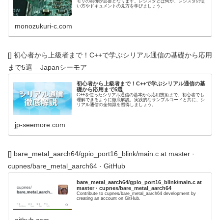
モリの制御が必要となります。レジスタとは何か、レジスタの使
い方やドキュメントの見方を学びましょう。
monozukuri-c.com
[] 初心者から上級者まで！C++で学ぶシリアル通信の基礎から応用
まで5選 – Japanシーモア
初心者から上級者まで！C++で学ぶシリアル通信の基
礎から応用まで5選
C++を使ったシリアル通信の基本から応用技術まで、初心者でも
理解できるように徹底解説。実践的なサンプルコードと共に、シ
リアル通信の全知識を習得しましょう。
jp-seemore.com
[] bare_metal_aarch64/gpio_port16_blink/main.c at master ·
cupnes/bare_metal_aarch64 · GitHub
bare_metal_aarch64/gpio_port16_blink/main.c at
master · cupnes/bare_metal_aarch64
Contribute to cupnes/bare_metal_aarch64 development by
creating an account on GitHub.
github.com