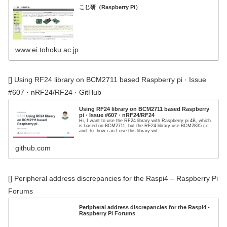
こじ研（Raspberry Pi）
www.ei.tohoku.ac.jp
[] Using RF24 library on BCM2711 based Raspberry pi · Issue
#607 · nRF24/RF24 · GitHub
Using RF24 library on BCM2711 based Raspberry
pi · Issue #607 · nRF24/RF24
Hi, I want to use the RF24 library with Raspberry pi 4B, which
is based on BCM2711, but the RF24 library use BCM2835 (.c
and .h). how can I use this library wit...
github.com
[] Peripheral address discrepancies for the Raspi4 – Raspberry Pi
Forums
Peripheral address discrepancies for the Raspi4 -
Raspberry Pi Forums