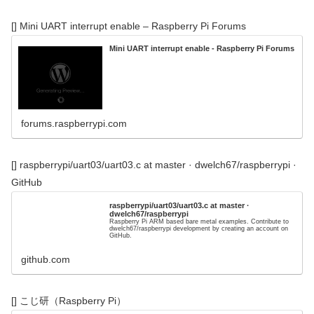
[] Mini UART interrupt enable – Raspberry Pi Forums
Mini UART interrupt enable - Raspberry Pi Forums
forums.raspberrypi.com
[] raspberrypi/uart03/uart03.c at master · dwelch67/raspberrypi ·
GitHub
raspberrypi/uart03/uart03.c at master ·
dwelch67/raspberrypi
Raspberry Pi ARM based bare metal examples. Contribute to
dwelch67/raspberrypi development by creating an account on
GitHub.
github.com
[] こじ研（Raspberry Pi）