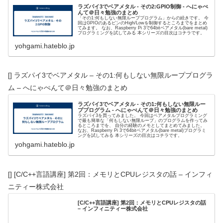
ラズパイ3でベアメタル - その2:GPIO制御 - へにゃぺ
んて＠日々勉強のまとめ
「その1:何もしない無限ループプログラム」からの続きです。 今
回はGPIOのあるピンのHigh/Lowを制御するところまでをまとめ
てみます。 なお、Raspberry Pi 3で64bitベアメタル(bare metal)
プログラミングを試してみる 本シリーズの目次はコチラです。
yohgami.hateblo.jp
[] ラズパイ3でベアメタル – その1:何もしない無限ループプログラ
ム – へにゃぺんて＠日々勉強のまとめ
ラズパイ3でベアメタル - その1:何もしない無限ルー
ププログラム - へにゃぺんて＠日々勉強のまとめ
ラズパイ3を買ってみました。 今回はベアメタルプログラミング
で最も簡単な「何もしない無限ループ」のプログラムを作ってみ
るところまでを、 自分の経験のメモとしてまとめてみました。
なお、Raspberry Pi 3で64bitベアメタル(bare metal)プログラミ
ングを試してみる 本シリーズの目次はコチラです。
yohgami.hateblo.jp
[] [C/C++言語講座] 第2回：メモリとCPUレジスタの話 – インフィ
ニティー株式会社
[C/C++言語講座] 第2回：メモリとCPUレジスタの話
– インフィニティー株式会社