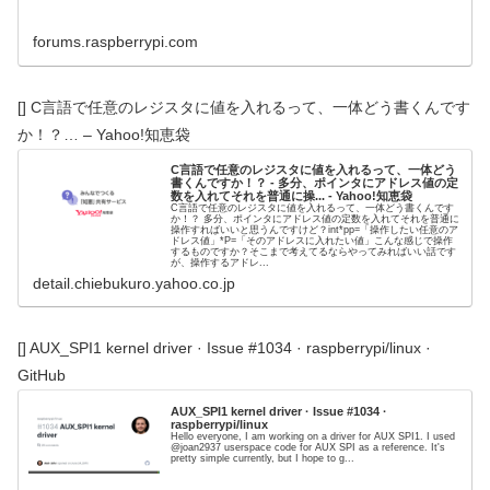
forums.raspberrypi.com
[] C言語で任意のレジスタに値を入れるって、一体どう書くんです
か！？… – Yahoo!知恵袋
C言語で任意のレジスタに値を入れるって、一体どう
書くんですか！？ - 多分、ポインタにアドレス値の定
数を入れてそれを普通に操... - Yahoo!知恵袋
C言語で任意のレジスタに値を入れるって、一体どう書くんです
か！？ 多分、ポインタにアドレス値の定数を入れてそれを普通に
操作すればいいと思うんですけど？int*pp=「操作したい任意のア
ドレス値」*P=「そのアドレスに入れたい値」こんな感じで操作
するものですか？そこまで考えてるならやってみればいい話です
が、操作するアドレ...
detail.chiebukuro.yahoo.co.jp
[] AUX_SPI1 kernel driver · Issue #1034 · raspberrypi/linux ·
GitHub
AUX_SPI1 kernel driver · Issue #1034 ·
raspberrypi/linux
Hello everyone, I am working on a driver for AUX SPI1. I used
@joan2937 userspace code for AUX SPI as a reference. It's
pretty simple currently, but I hope to g...