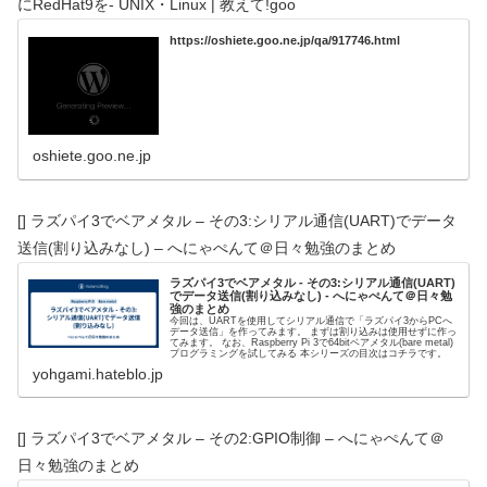
にRedHat9を- UNIX・Linux | 教えて!goo
https://oshiete.goo.ne.jp/qa/917746.html
oshiete.goo.ne.jp
[] ラズパイ3でベアメタル – その3:シリアル通信(UART)でデータ
送信(割り込みなし) – へにゃぺんて＠日々勉強のまとめ
ラズパイ3でベアメタル - その3:シリアル通信(UART)
でデータ送信(割り込みなし) - へにゃぺんて＠日々勉
強のまとめ
今回は、UARTを使用してシリアル通信で「ラズパイ3からPCへ
データ送信」を作ってみます。 まずは割り込みは使用せずに作っ
てみます。 なお、Raspberry Pi 3で64bitベアメタル(bare metal)
プログラミングを試してみる 本シリーズの目次はコチラです。
yohgami.hateblo.jp
[] ラズパイ3でベアメタル – その2:GPIO制御 – へにゃぺんて＠
日々勉強のまとめ