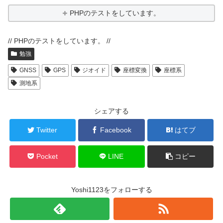
PHPのテストをしています。
// PHPのテストをしています。 //
勉強
GNSS
GPS
ジオイド
座標変換
座標系
測地系
シェアする
Twitter
Facebook
はてブ
Pocket
LINE
コピー
Yoshi1123をフォローする