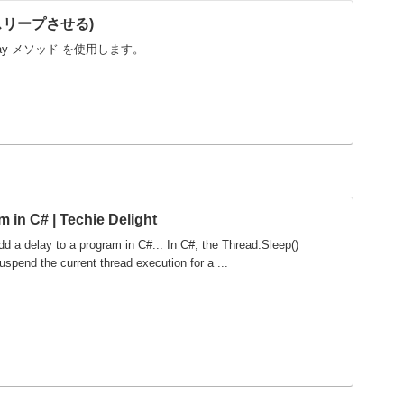
(スリープさせる)
.Delay メソッド を使用します。
m in C# | Techie Delight
dd a delay to a program in C#... In C#, the Thread.Sleep()
pend the current thread execution for a ...