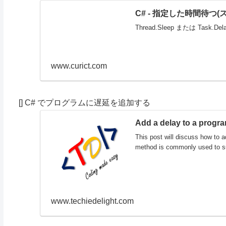
C# - 指定した時間待つ
Thread.Sleep または Task
www.curict.com
[] C# でプログラムに遅延を追加する
Add a delay to a progra
This post will discuss how to a
method is commonly used to sus
www.techiedelight.com