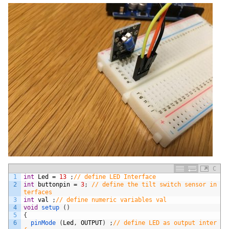
C
1
int
Led
=
13
;
// define LED Interface
2
int
buttonpin
=
3
;
// define the tilt switch sensor in
terfaces
3
int
val
;
// define numeric variables val
4
void
setup
(
)
5
{
6
pinMode
(
Led
,
OUTPUT
)
;
// define LED as output inter