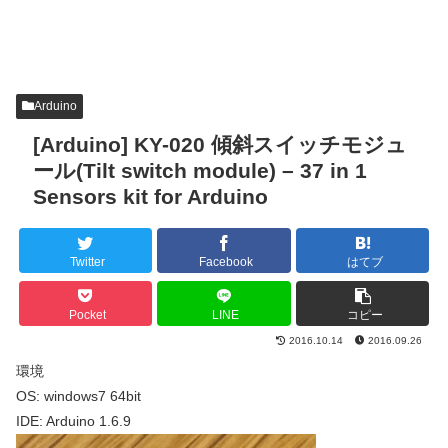
Arduino
[Arduino] KY-020 傾斜スイッチモジュ
ール(Tilt switch module) – 37 in 1
Sensors kit for Arduino
Twitter
Facebook
はてブ
Pocket
LINE
コピー
2016.10.14
2016.09.26
環境
OS: windows7 64bit
IDE: Arduino 1.6.9