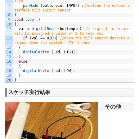
face
7
pinMode
(
buttonpin
,
INPUT
)
;
//define the output in
terface tilt switch sensor
8
}
9
void
loop
(
)
10
{
11
val
=
digitalRead
(
buttonpin
)
;
// digital interface 
will be assigned a value of 3 to read val
12
if
(
val
==
HIGH
)
//When the tilt sensor detects a 
signal when the switch, LED flashes
13
{
14
digitalWrite
(
Led
,
HIGH
)
;
15
}
16
else
17
{
18
digitalWrite
(
Led
,
LOW
)
;
19
}
20
}
スケッチ実行結果
その他