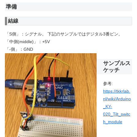
準備
結線
「S側」：シグナル。 下記のサンプルではデジタル3番ピン。
「中側(middle)」：+5V
「-側」：GND
サンプルス
ケッチ
参考:
https://tkkrlab.
nl/wiki/Arduino
_KY-
020_Tilt_switc
h_module