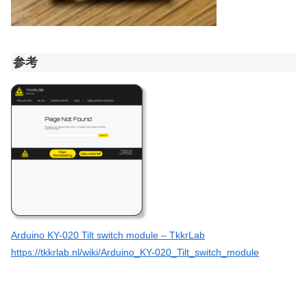
参考
Arduino KY-020 Tilt switch module – TkkrLab
https://tkkrlab.nl/wiki/Arduino_KY-020_Tilt_switch_module