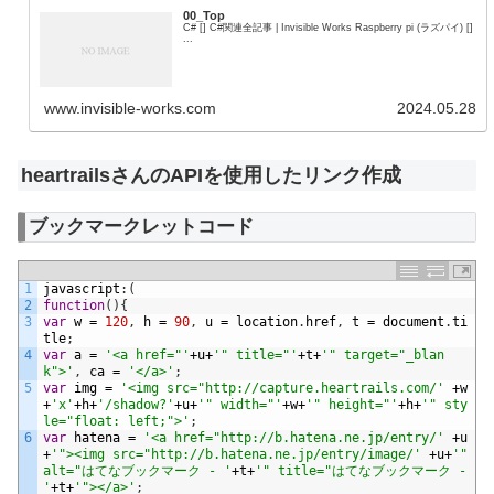
00_Top
C# [] C#関連全記事 | Invisible Works Raspberry pi (ラズパイ) []
...
www.invisible-works.com
2024.05.28
heartrailsさんのAPIを使用したリンク作成
ブックマークレットコード
1
javascript
:
(
2
function
(
)
{
3
var
w
=
120
,
h
=
90
,
u
=
location
.
href
,
t
=
document
.
ti
tle
;
4
var
a
=
'<a href="'
+
u
+
'" title="'
+
t
+
'" target="_blan
k">'
,
ca
=
'</a>'
;
5
var
img
=
'<img src="http://capture.heartrails.com/'
+
w
+
'x'
+
h
+
'/shadow?'
+
u
+
'" width="'
+
w
+
'" height="'
+
h
+
'" sty
le="float: left;">'
;
6
var
hatena
=
'<a href="http://b.hatena.ne.jp/entry/'
+
u
+
'"><img src="http://b.hatena.ne.jp/entry/image/'
+
u
+
'" 
alt="はてなブックマーク - '
+
t
+
'" title="はてなブックマーク - 
'
+
t
+
'"></a>'
;