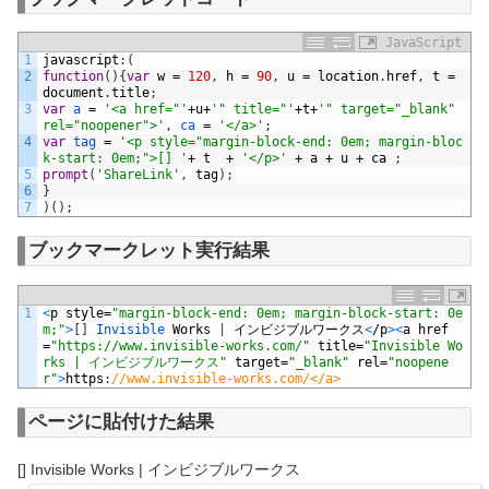
JavaScript
1
javascript
:
(
2
function
(
)
{
var
w
=
120
,
h
=
90
,
u
=
location
.
href
,
t
=
document
.
title
;
3
var
a
=
'<a href="'
+
u
+
'" title="'
+
t
+
'" target="_blank" 
rel="noopener">'
,
ca
=
'</a>'
;
4
var
tag
=
'<p style="margin-block-end: 0em; margin-bloc
k-start: 0em;">[] '
+
t
+
'</p>'
+
a
+
u
+
ca
;
5
prompt
(
'ShareLink'
,
tag
)
;
6
}
7
)
(
)
;
ブックマークレット実行結果
1
<
p
style
=
"margin-block-end: 0em; margin-block-start: 0e
m;"
>
[
]
Invisible 
Works
|
インビジブルワークス
<
/
p
>
<
a
href
=
"https://www.invisible-works.com/"
title
=
"Invisible Wo
rks | インビジブルワークス"
target
=
"_blank"
rel
=
"noopene
r"
>
https
:
//www.invisible-works.com/</a>
ページに貼付けた結果
[] Invisible Works | インビジブルワークス