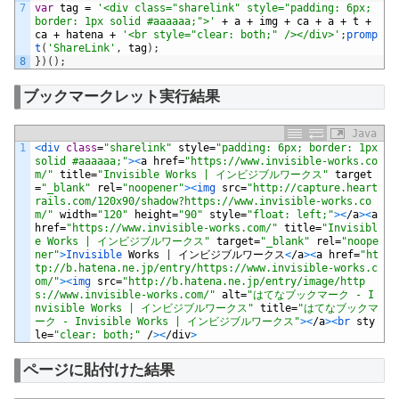
7
var
tag
=
'<div class="sharelink" style="padding: 6px; 
border: 1px solid #aaaaaa;">'
+
a
+
img
+
ca
+
a
+
t
+
ca
+
hatena
+
'<br style="clear: both;" /></div>'
;
promp
t
(
'ShareLink'
,
tag
)
;
8
}
)
(
)
;
ブックマークレット実行結果
Java
1
<
div 
class
=
"sharelink"
style
=
"padding: 6px; border: 1px 
solid #aaaaaa;"
>
<
a
href
=
"https://www.invisible-works.co
m/"
title
=
"Invisible Works | インビジブルワークス"
target
=
"_blank"
rel
=
"noopener"
>
<
img 
src
=
"http://capture.heart
rails.com/120x90/shadow?https://www.invisible-works.co
m/"
width
=
"120"
height
=
"90"
style
=
"float: left;"
>
<
/
a
>
<
a
href
=
"https://www.invisible-works.com/"
title
=
"Invisibl
e Works | インビジブルワークス"
target
=
"_blank"
rel
=
"noope
ner"
>
Invisible 
Works
|
インビジブルワークス
<
/
a
>
<
a
href
=
"ht
tp://b.hatena.ne.jp/entry/https://www.invisible-works.c
om/"
>
<
img 
src
=
"http://b.hatena.ne.jp/entry/image/http
s://www.invisible-works.com/"
alt
=
"はてなブックマーク - I
nvisible Works | インビジブルワークス"
title
=
"はてなブックマ
ーク - Invisible Works | インビジブルワークス"
>
<
/
a
>
<
br 
sty
le
=
"clear: both;"
/
>
<
/
div
>
ページに貼付けた結果