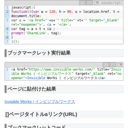
JavaScript
1
javascript
:
(
2
function
(
)
{
var
w
=
120
,
h
=
90
,
u
=
location
.
href
,
t
=
document
.
title
;
3
var
a
=
'<a href="'
+
u
+
'" title="'
+
t
+
'" target="_blank" 
rel="noopener">'
,
ca
=
'</a>'
;
4
var
tag
=
a
+
t
+
ca
;
5
prompt
(
'ShareLink'
,
tag
)
;
6
}
7
)
(
)
;
ブックマークレット実行結果
1
<
a
href
=
"https://www.invisible-works.com/"
title
=
"Invis
ible Works | インビジブルワークス"
target
=
"_blank"
rel
=
"no
opener"
>
Invisible 
Works
|
インビジブルワークス
<
/
a
>
ページに貼付けた結果
Invisible Works | インビジブルワークス
[]ページタイトルaリンク(URL)
ブックマークレットコード