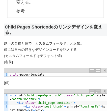
変える。
参考
Child Pages Shortcodeのリンクデザインを変え
る。
以下の名前と値で「カスタムフィールド」と追加。
値には自分の好きなデザインコードを記入する
(カスタムフィールドはデフォルト値)
[名前]
1
child
-
pages
-
template
[値]
1
<
div 
id
=
"child_page-%post_id%"
class
=
"child_page"
style
=
"width:%width%;"
>
2
<
div 
class
=
"child_page-container"
>
3
<
div 
class
=
"post_thumb"
>
<
a
href
=
"%post_url%"
>
%
p
ost_thumb
%
<
/
a
>
<
/
div
>