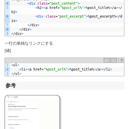
4
<
div 
class
=
"post_content"
>
5
<
h2
>
<
a
href
=
"%post_url%"
>
%
post_title
%
<
/
a
>
<
/
h2
>
6
<
div 
class
=
"post_excerpt"
>
%
post_excerpt
%
<
/
d
iv
>
7
<
/
div
>
8
<
/
div
>
9
<
/
div
>
一行の単純なリンクにする
[値]
1
<
ul
>
2
<
li
>
<
a
href
=
"%post_url%"
>
%
post_title
%
<
/
a
>
<
/
li
>
3
<
/
ul
>
参考