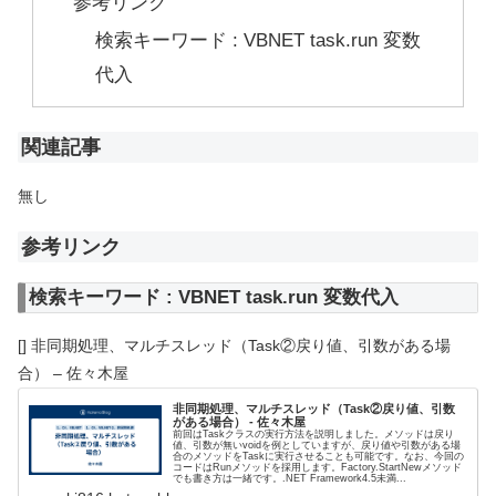
参考リンク
検索キーワード : VBNET task.run 変数
代入
関連記事
無し
参考リンク
検索キーワード : VBNET task.run 変数代入
[] 非同期処理、マルチスレッド（Task②戻り値、引数がある場
合） – 佐々木屋
非同期処理、マルチスレッド（Task②戻り値、引数
がある場合） - 佐々木屋
前回はTaskクラスの実行方法を説明しました。メソッドは戻り
値、引数が無いvoidを例としていますが、戻り値や引数がある場
合のメソッドをTaskに実行させることも可能です。なお、今回の
コードはRunメソッドを採用します。Factory.StartNewメソッド
でも書き方は一緒です。.NET Framework4.5未満...