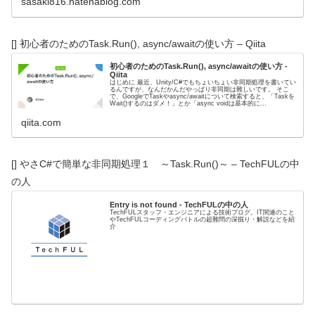
sasaki816.hatenablog.com
[] 初心者のためのTask.Run(), async/awaitの使い方 – Qiita
初心者のためのTask.Run(), async/awaitの使い方 -
Qiita
はじめに 最近、Unity/C#でもちょいちょい非同期処理を書いてい
るんですが、なんだかんだやっぱり非同期は難しいです。 そこ
で、GoogleでTaskやasync/awaitについて検索すると、「Taskを
Wait()するのはダメ！」とか「async voidは基本的に...
qiita.com
[] やさC#で簡単な非同期処理１ ～Task.Run()～ – TechFULの中
の人
Entry is not found - TechFULの中の人
TechFULスタッフ・エンジニアによる技術ブログ。IT関連のこと
やTechFULコーディングバトルの超難問の深掘り・解説などを紹
介