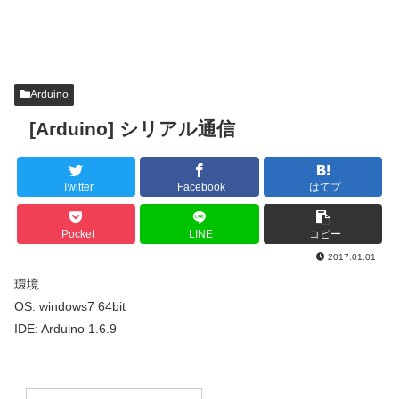
Arduino
[Arduino] シリアル通信
Twitter
Facebook
はてブ
Pocket
LINE
コピー
2017.01.01
環境
OS: windows7 64bit
IDE: Arduino 1.6.9