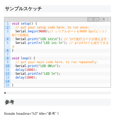
サンプルスケッチ
C
1
void
setup
(
)
{
2
// put your setup code here, to run once:
3
Serial
.
begin
(
9600
)
;
// シリアルポートを9600 bps[ビット/
秒]で初期化 
4
Serial
.
print
(
"LED ini\n"
)
;
// \nで改行コードが使えます 
5
Serial
.
println
(
"LED ini-ln"
)
;
// printlnでも改行できま
す
6
}
7
8
void
loop
(
)
{
9
// put your main code here, to run repeatedly:
10
Serial
.
print
(
"LED ON\n"
)
;
11
delay
(
1000
)
;
12
Serial
.
println
(
"LED ln"
)
;
13
delay
(
1000
)
;
14
15
}
参考
[toggle heading=”h3″ title=”参考” ]