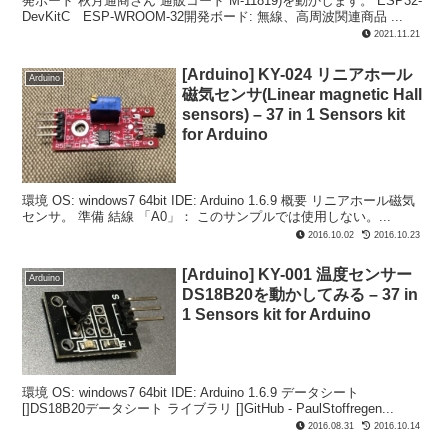
発ボード 秋月通商さん 通販コード M-11819)を動かします。 ESP32-
DevKitC ESP-WROOM-32開発ボード: 無線、高周波関連商品 ...
2021.11.21
[Arduino] KY-024 リニアホール
Arduino
磁気センサ(Linear magnetic Hall
sensors) – 37 in 1 Sensors kit
for Arduino
環境 OS: windows7 64bit IDE: Arduino 1.6.9 概要 リニアホール磁気
センサ。 準備 結線 「A0」： このサンプルでは使用しない。...
2016.10.02
2016.10.23
[Arduino] KY-001 温度センサー
Arduino
DS18B20を動かしてみる – 37 in
1 Sensors kit for Arduino
環境 OS: windows7 64bit IDE: Arduino 1.6.9 データシート
[]DS18B20データシート ライブラリ []GitHub - PaulStoffregen...
2016.08.31
2016.10.14